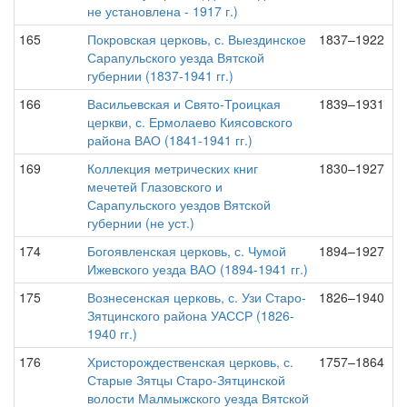
не установлена - 1917 г.)
165
Покровская церковь, с. Выездинское
1837–1922
Сарапульского уезда Вятской
губернии (1837-1941 гг.)
166
Васильевская и Свято-Троицкая
1839–1931
церкви, с. Ермолаево Киясовского
района ВАО (1841-1941 гг.)
169
Коллекция метрических книг
1830–1927
мечетей Глазовского и
Сарапульского уездов Вятской
губернии (не уст.)
174
Богоявленская церковь, с. Чумой
1894–1927
Ижевского уезда ВАО (1894-1941 гг.)
175
Вознесенская церковь, с. Узи Старо-
1826–1940
Зятцинского района УАССР (1826-
1940 гг.)
176
Христорождественская церковь, с.
1757–1864
Старые Зятцы Старо-Зятцинской
волости Малмыжского уезда Вятской