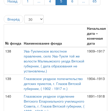
Назад
1
...
4
5
6
...
65
Вперёд
Начальная
дата –
конечная
№ фонда
Наименование фонда
дата
138
Ува-Туклинское волостное
1909–1917
правление, село Ува-Тукля той же
волости Малмыжского уезда Вятской
губернии, ( дата образования не
установлены.)
139
Глазовское уездное попечительство
1904–1913
детских приютов, г. Глазов Вятской
губернии, ( 1902 - 1917 гг.)
140
Глазовское уездное отделение
1891–1918
Вятского Епархиального училищного
Совета, г. Глазов Вятской губернии, (