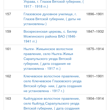
Управа, г. Глазов Вятской губернии, (
1917 - 1918 гг.)
157
Глазовское духовное училище, г.
1896–1901
Глазов Вятской губернии, ( даты не
установлены )
159
Воскресенская церковь, с. Биляр
1847–1932
Можгинского района ВАО (1846-
1941 гг.)
161
Нылги- Жикьинское волостное
1875–1914
правление, село Нылга-Жикья
Сарапульского уезда Вятской
губернии, ( дата создания не
установлена - 1917 гг.)
162
Ключевское волостное правление,
1901–1901
село Ключевское Глазовского уезда
Вятской губер- нии, ( дата создания
не установлена - 1917 г.)
163
Кыйлудское волостное правление,
1904–1914
село Кыйлуд Сарапульского уезда
Вятской губернии, ( дата создания