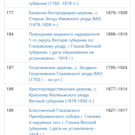
губернии (1762 -1878 гг.)
177
Казанско-Богородицкая церковь, с.
1879–1928
Старые Зятцы Ижевского уезда ВАО
(1878-1938 гг.)
184
Помощники акцизного надзирателя
1888–1919
1-го округа Вятской губернии по
Глазовскому уезду, г.Глазов Вятской
губернии, ( дата образования не
установлена - 1919 г.)
187
Георгиевская церковь, с. Зюздино-
1795–1924
Георгиевское Глазовского уезда ВАО
(1703 г. - не уст.)
188
Христорождественская церковь, с.
1877–1914
Краснояр Малмыжского уезда
Вятской губернии (1879-1930 гг.)
189
Благочинный Глазовского
1827–1917
Преображенского собора г. Глазова
и окружных сел, г. Глазов Вятской
губернии, ( дата не установлена -
1918 г.)